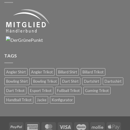
TAGS
Angler Shirt
Angler Trikot
Billard Shirt
Billard Trikot
Bowling Shirt
Bowling Trikot
Dart Shirt
Dartshirt
Dartsshirt
Dart Trikot
Esport Trikot
Fußball Trikot
Gaming Trikot
Handball Trikot
Jacke
Konfigurator
PayPal
American
MasterCard
Visa
Maestro
Mollie
Apple