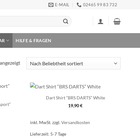
E-MAIL
02465 99 83 732
AR
HILFE & FRAGEN
Nach
 angezeigt
Beliebtheit
sortiert
Dart Shirt “BRS DARTS” White
sport”
19,90
€
inkl. MwSt.
zzgl.
Versandkosten
Lieferzeit:
5-7 Tage