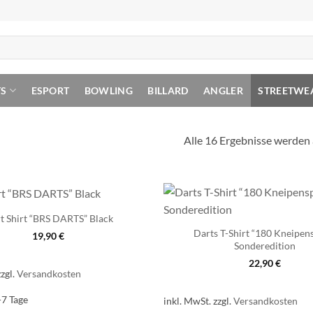
TS
ESPORT
BOWLING
BILLARD
ANGLER
STREETWE
Alle 16 Ergebnisse werden
t Shirt “BRS DARTS” Black
Darts T-Shirt “180 Kneipen
19,90
€
Sonderedition
22,90
€
zzgl.
Versandkosten
-7 Tage
inkl. MwSt.
zzgl.
Versandkosten