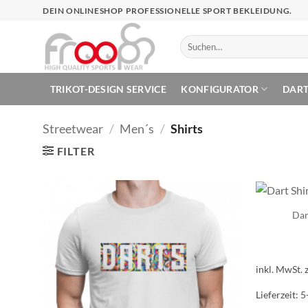
Zum
DEIN ONLINESHOP PROFESSIONELLE SPORT BEKLEIDUNG.
Inhalt
springen
Suchen
nach:
TRIKOT-DESIGN SERVICE
KONFIGURATOR
DAR
Streetwear
/
Men´s
/
Shirts
FILTER
Dar
inkl. MwSt.
Lieferzeit:
5