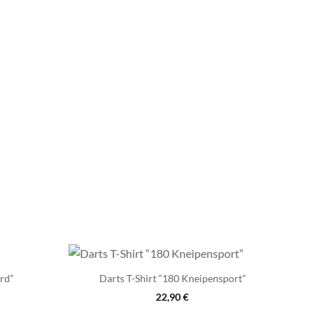
ard”
Darts T-Shirt “180 Kneipensport”
22,90
€