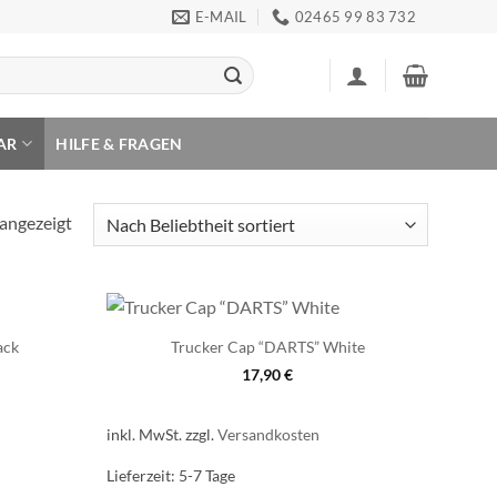
E-MAIL
02465 99 83 732
AR
HILFE & FRAGEN
Nach
 angezeigt
Beliebtheit
sortiert
ack
Trucker Cap “DARTS” White
17,90
€
inkl. MwSt.
zzgl.
Versandkosten
Lieferzeit:
5-7 Tage