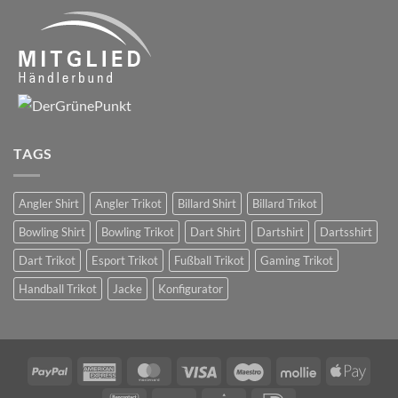
TAGS
Angler Shirt
Angler Trikot
Billard Shirt
Billard Trikot
Bowling Shirt
Bowling Trikot
Dart Shirt
Dartshirt
Dartsshirt
Dart Trikot
Esport Trikot
Fußball Trikot
Gaming Trikot
Handball Trikot
Jacke
Konfigurator
PayPal
American
MasterCard
Visa
Maestro
Mollie
Apple
Express
Pay