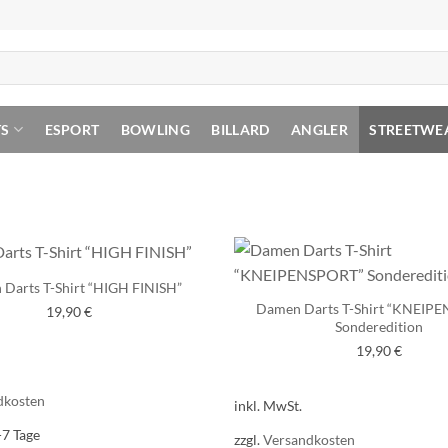
TS
ESPORT
BOWLING
BILLARD
ANGLER
STREETWE
Darts T-Shirt “HIGH FINISH”
Damen Darts T-Shirt “KNEIP
19,90
€
Sonderedition
19,90
€
dkosten
inkl. MwSt.
-7 Tage
zzgl.
Versandkosten