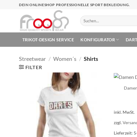
Zum
DEIN ONLINESHOP PROFESSIONELLE SPORT BEKLEIDUNG.
Inhalt
springen
Suchen
nach:
TRIKOT-DESIGN SERVICE
KONFIGURATOR
DAR
Streetwear
/
Women´s
/
Shirts
FILTER
Damen 
inkl. MwSt.
zzgl.
Versan
Lieferzeit:
5