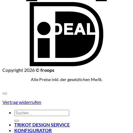
I
Copyright 2026 ©
froops
Alle Preise inkl. der gesetzlichen MwSt.
Vertrag widerrufen
Suchen
nach:
TRIKOT DESIGN SERVICE
KONFIGURATOR