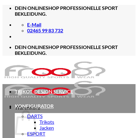
Zum
DEIN ONLINESHOP PROFESSIONELLE SPORT
Inhalt
BEKLEIDUNG.
springen
E-Mail
02465 99 83 732
DEIN ONLINESHOP PROFESSIONELLE SPORT
BEKLEIDUNG.
TRIKOT-DESIGN SERVICE
KONFIGURATOR
Warenkorb
DARTS
Trikots
Jacken
ESPORT