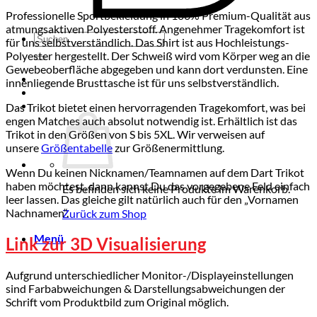
Professionelle Sportbekleidung in 100% Premium-Qualität aus
atmungsaktiven Polyesterstoff. Angenehmer Tragekomfort ist
Suchen
für uns selbstverständlich. Das Shirt ist aus Hochleistungs-
nach:
Polyester hergestellt. Der Schweiß wird vom Körper weg an die
Gewebeoberfläche abgegeben und kann dort verdunsten. Eine
innenliegende Brusttasche ist für uns selbstverständlich.
Das Trikot bietet einen hervorragenden Tragekomfort, was bei
engen Matches auch absolut notwendig ist. Erhältlich ist das
Trikot in den Größen von S bis 5XL. Wir verweisen auf
unsere
Größentabelle
zur Größenermittlung.
Wenn Du keinen Nicknamen/Teamnamen auf dem Dart Trikot
haben möchtest, dann kannst Du das vorgegebene Feld einfach
Es befinden sich keine Produkte im Warenkorb.
leer lassen. Das gleiche gilt natürlich auch für den „Vornamen
Nachnamen“.
Zurück zum Shop
Menü
Link zur 3D Visualisierung
Aufgrund unterschiedlicher Monitor-/Displayeinstellungen
sind Farbabweichungen & Darstellungsabweichungen der
Schrift vom Produktbild zum Original möglich.