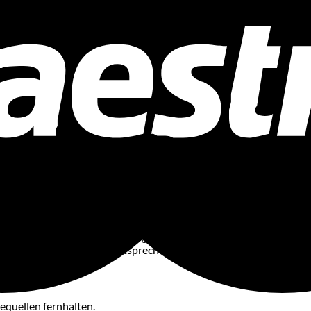
t unserer Sublimations-Trikots. Unsere Produkte werden mit größt
Freude an deinem Trikot hast, möchten wir dir einige wichtige H
ial ist leicht, strapazierfähig und ideal für den Einsatz im Freize
sind hautfreundlich und entsprechen den europäischen Sicherheit
quellen fernhalten.