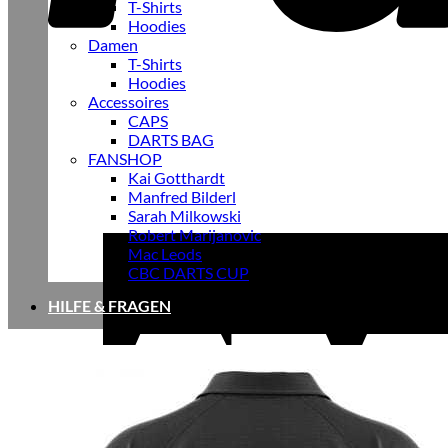
T-Shirts
Hoodies
Damen
T-Shirts
Hoodies
Accessoires
CAPS
DARTS BAG
FANSHOP
Kai Gotthardt
Manfred Bilderl
Sarah Milkowski
Robert Marijanovic
Mac Leods
CBC DARTS CUP
HILFE & FRAGEN