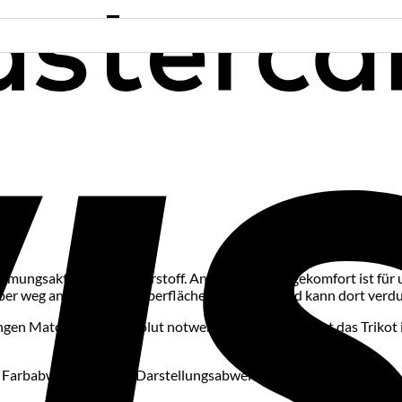
mungsaktiven Polyesterstoff. Angenehmer Tragekomfort ist für uns
rper weg an die Gewebeoberfläche abgegeben und kann dort verd
gen Matches auch absolut notwendig ist. Erhältlich ist das Trikot
d Farbabweichungen & Darstellungsabweichungen der Schrift vom 