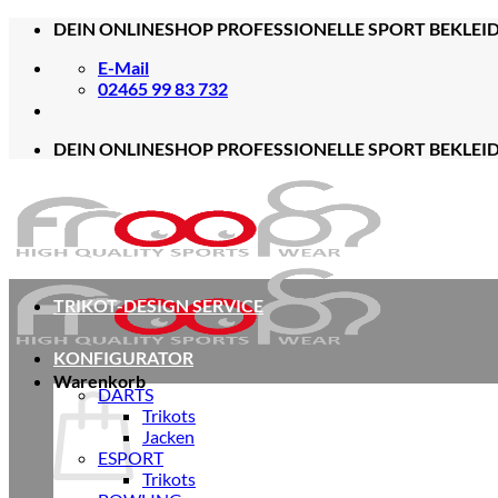
Zum
DEIN ONLINESHOP PROFESSIONELLE SPORT BEKLEI
Inhalt
E-Mail
springen
02465 99 83 732
DEIN ONLINESHOP PROFESSIONELLE SPORT BEKLEI
TRIKOT-DESIGN SERVICE
KONFIGURATOR
Warenkorb
DARTS
Trikots
Jacken
ESPORT
Trikots