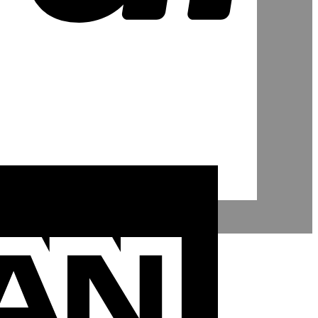
American
Express