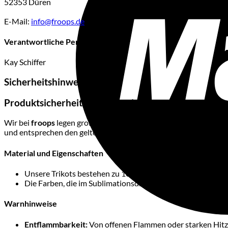
52353 Düren
E-Mail:
info@froops.de
Verantwortliche Person in der EU
Kay Schiffer
Sicherheitshinweise
Produktsicherheit und Hinweise
Wir bei
froops
legen großen Wert auf die Qualität und Sicherhei
und entsprechen den geltenden EU-Vorschriften. Damit du lange 
Material und Eigenschaften
Unsere Trikots bestehen zu 100 % aus Polyester. Dieses Mater
Die Farben, die im Sublimationsdruck verwendet werden, 
Warnhinweise
Entflammbarkeit:
Von offenen Flammen oder starken Hitze