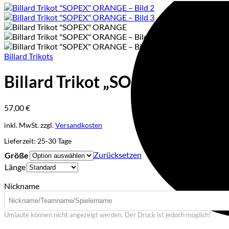
Billard Trikots
Billard Trikot „SOPEX“ ORAN
57,00
€
inkl. MwSt.
zzgl.
Versandkosten
Lieferzeit:
25-30 Tage
Zurücksetzen
Größe
Länge
Nickname
Umlaute können nicht angezeigt werden. Der Druck ist jedoch möglich!