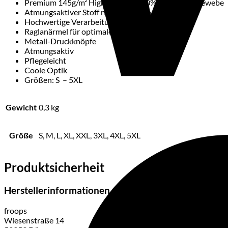
Premium 145g/m² High-Quality 100% Polyester-Gewebe
Atmungsaktiver Stoff mit hohem Tragekomfort
Hochwertige Verarbeitung der Nähte
Raglanärmel für optimalen Komfort
Metall-Druckknöpfe
Atmungsaktiv
Pflegeleicht
Coole Optik
Größen: S – 5XL
Gewicht
0,3 kg
Größe
S, M, L, XL, XXL, 3XL, 4XL, 5XL
Produktsicherheit
Herstellerinformationen
froops
Wiesenstraße 14