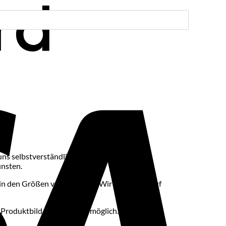
Visa
 selbstverständlich. Das Shirt ist aus
unsten.
 in den Größen von S bis 5XL. Wir verweisen auf
Produktbild zum Original möglich.