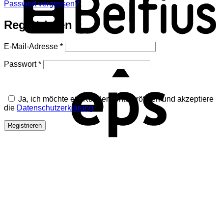
Passwort vergessen?
Registrieren
Erforderlich
E-Mail-Adresse
*
Erforderlich
Passwort
*
Ja, ich möchte ein Kundenkonto eröffnen und akzeptiere
Erforderlich
die
Datenschutzerklärung
.
*
Registrieren
I