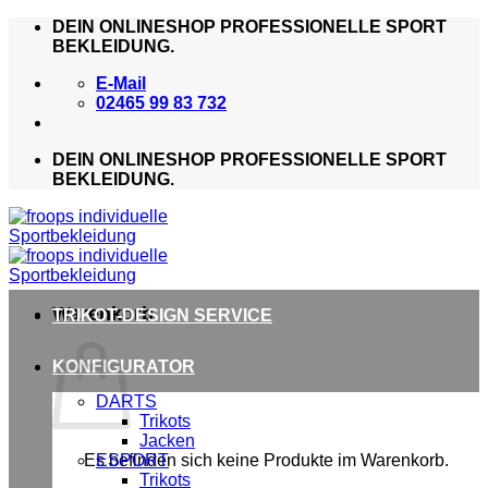
Zum
DEIN ONLINESHOP PROFESSIONELLE SPORT
Inhalt
BEKLEIDUNG.
springen
E-Mail
02465 99 83 732
DEIN ONLINESHOP PROFESSIONELLE SPORT
BEKLEIDUNG.
Warenkorb
TRIKOT-DESIGN SERVICE
KONFIGURATOR
DARTS
Trikots
Jacken
Es befinden sich keine Produkte im Warenkorb.
ESPORT
Trikots