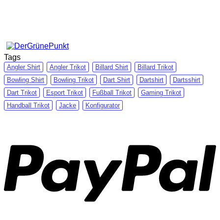
Tags
Angler Shirt
Angler Trikot
Billard Shirt
Billard Trikot
Bowling Shirt
Bowling Trikot
Dart Shirt
Dartshirt
Dartsshirt
Dart Trikot
Esport Trikot
Fußball Trikot
Gaming Trikot
Handball Trikot
Jacke
Konfigurator
P