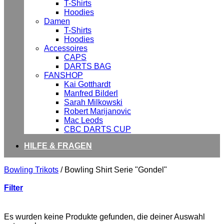
T-Shirts
Hoodies
Damen
T-Shirts
Hoodies
Accessoires
CAPS
DARTS BAG
FANSHOP
Kai Gotthardt
Manfred Bilderl
Sarah Milkowski
Robert Marijanovic
Mac Leods
CBC DARTS CUP
HILFE & FRAGEN
Bowling Trikots
/
Bowling Shirt Serie "Gondel"
Filter
Es wurden keine Produkte gefunden, die deiner Auswahl