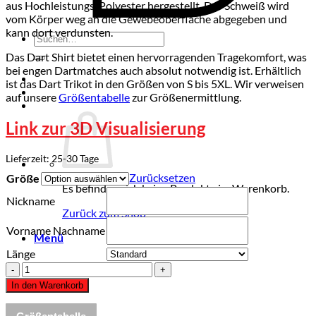
aus Hochleistungs-Polyester hergestellt. Der Schweiß wird
vom Körper weg an die Gewebeoberfläche abgegeben und
kann dort verdunsten.
Suchen
nach:
Das Dart Shirt bietet einen hervorragenden Tragekomfort, was
bei engen Dartmatches auch absolut notwendig ist. Erhältlich
ist das Dart Trikot in den Größen von S bis 5XL. Wir verweisen
auf unsere
Größentabelle
zur Größenermittlung.
Link zur 3D Visualisierung
Lieferzeit:
25-30 Tage
Zurücksetzen
Größe
Es befinden sich keine Produkte im Warenkorb.
Nickname
Zurück zum Shop
Vorname Nachname
Menü
Länge
Dart
Trikot
In den Warenkorb
"KALLA"
GREY