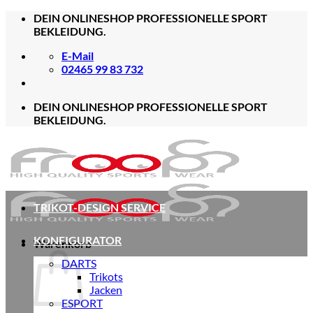
Zum
DEIN ONLINESHOP PROFESSIONELLE SPORT
Inhalt
BEKLEIDUNG.
springen
E-Mail
02465 99 83 732
DEIN ONLINESHOP PROFESSIONELLE SPORT
BEKLEIDUNG.
TRIKOT-DESIGN SERVICE
KONFIGURATOR
Warenkorb
DARTS
Trikots
Jacken
ESPORT