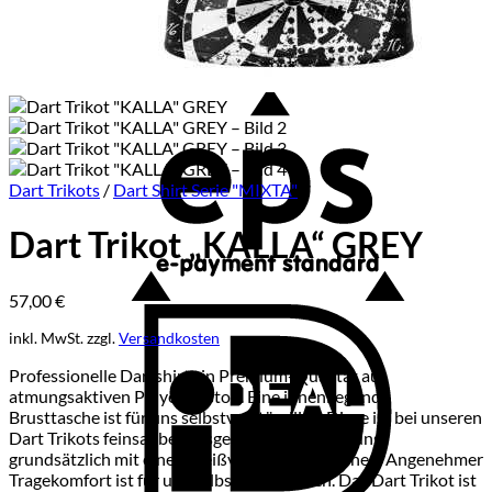
E
Dart Trikots
/
Dart Shirt Serie "MIXTA"
Dart Trikot „KALLA“ GREY
57,00
€
I
inkl. MwSt.
zzgl.
Versandkosten
Professionelle Dartshirts in Premium-Qualität aus
atmungsaktiven Polyesterstoff. Eine innenliegende
Brusttasche ist für uns selbstverständlich. Diese ist bei unseren
Dart Trikots feinsauber ausgearbeitet und bei uns
grundsätzlich mit einem Reißverschluss versehen. Angenehmer
Tragekomfort ist für uns selbstverständlich. Das Dart Trikot ist