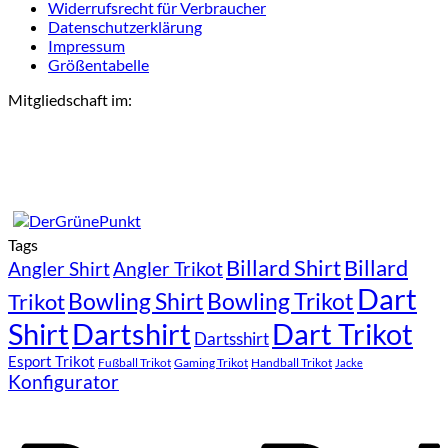
Widerrufsrecht für Verbraucher
Datenschutzerklärung
Impressum
Größentabelle
Mitgliedschaft im:
Tags
Billard Shirt
Billard
Angler Shirt
Angler Trikot
Dart
Bowling Shirt
Bowling Trikot
Trikot
Shirt
Dartshirt
Dart Trikot
Dartsshirt
Esport Trikot
Fußball Trikot
Gaming Trikot
Handball Trikot
Jacke
Konfigurator
P