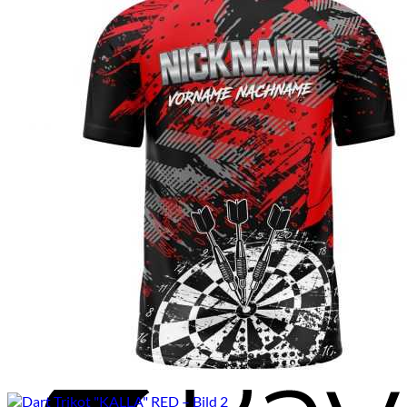
M
A
P