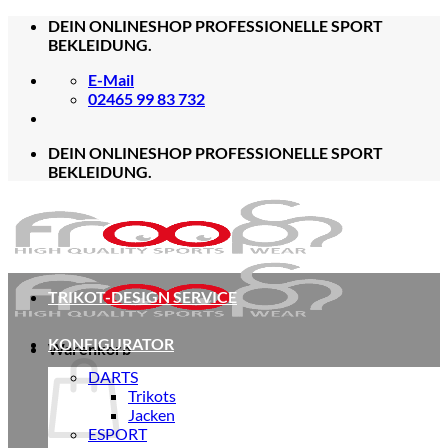
Zum
DEIN ONLINESHOP PROFESSIONELLE SPORT
Inhalt
BEKLEIDUNG.
springen
E-Mail
02465 99 83 732
DEIN ONLINESHOP PROFESSIONELLE SPORT
BEKLEIDUNG.
TRIKOT-DESIGN SERVICE
KONFIGURATOR
Warenkorb
DARTS
Trikots
Jacken
ESPORT