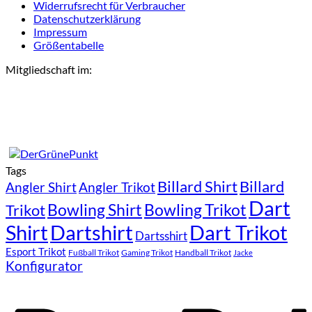
Widerrufsrecht für Verbraucher
Datenschutzerklärung
Impressum
Größentabelle
Mitgliedschaft im:
Tags
Billard Shirt
Billard
Angler Shirt
Angler Trikot
Dart
Bowling Shirt
Bowling Trikot
Trikot
Shirt
Dartshirt
Dart Trikot
Dartsshirt
Esport Trikot
Fußball Trikot
Gaming Trikot
Handball Trikot
Jacke
Konfigurator
P