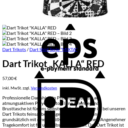
E
Dart Trikots
/
Dart Shirt Serie "MIXTA"
Dart Trikot „KALLA“ RED
57,00
€
I
inkl. MwSt.
zzgl.
Versandkosten
Professionelle Dartshirts in Premium-Qualität aus
atmungsaktiven Polyesterstoff. Eine innenliegende
Brusttasche ist für uns selbstverständlich. Diese ist bei unseren
Dart Trikots feinsauber ausgearbeitet und bei uns
grundsätzlich mit einem Reißverschluss versehen. Angenehmer
Tragekomfort ist für uns selbstverständlich. Das Dart Trikot ist