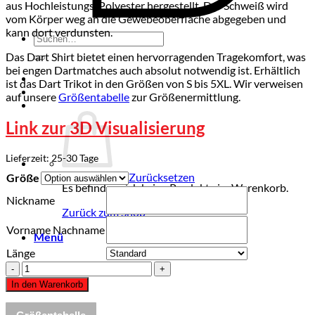
aus Hochleistungs-Polyester hergestellt. Der Schweiß wird
vom Körper weg an die Gewebeoberfläche abgegeben und
kann dort verdunsten.
Suchen
nach:
Das Dart Shirt bietet einen hervorragenden Tragekomfort, was
bei engen Dartmatches auch absolut notwendig ist. Erhältlich
ist das Dart Trikot in den Größen von S bis 5XL. Wir verweisen
auf unsere
Größentabelle
zur Größenermittlung.
Link zur 3D Visualisierung
Lieferzeit:
25-30 Tage
Zurücksetzen
Größe
Es befinden sich keine Produkte im Warenkorb.
Nickname
Zurück zum Shop
Vorname Nachname
Menü
Länge
Dart
Trikot
In den Warenkorb
"KALLA"
RED