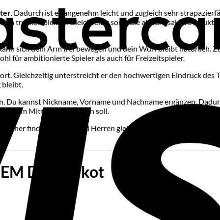
ter
. Dadurch ist es angenehm leicht und zugleich sehr strapazier
len trocken bleibst. Gleichzeitig sorgt die atmungsaktive Struktur
kann sich dein Arm frei bewegen und dein Wurf bleibt natürlich. Z
 für ambitionierte Spieler als auch für Freizeitspieler.
rt. Gleichzeitig unterstreicht er den hochwertigen Eindruck des T
 bleibt.
en. Du kannst Nickname, Vorname und Nachname ergänzen. Dadurch
Motiv im Mittelpunkt stehen soll.
L
. Daher finden Damen und Herren gleichermaßen die passende Gr
EM Dart Trikot