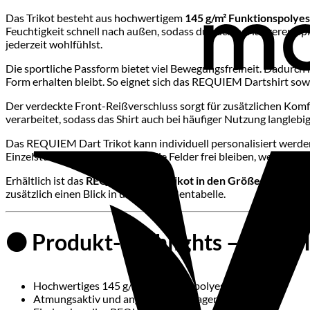
Das Trikot besteht aus hochwertigem
145 g/m² Funktionspolyes
Feuchtigkeit schnell nach außen, sodass du auch bei längeren Spie
jederzeit wohlfühlst.
Die sportliche Passform bietet viel Bewegungsfreiheit. Dadurch 
Form erhalten bleibt. So eignet sich das REQUIEM Dartshirt sowohl
Der verdeckte Front-Reißverschluss sorgt für zusätzlichen Komfo
verarbeitet, sodass das Shirt auch bei häufiger Nutzung langlebig
Das REQUIEM Dart Trikot kann individuell personalisiert werd
Einzelstück. Alternativ können die Felder frei bleiben, wenn das 
Erhältlich ist das
REQUIEM Dart Trikot in den Größen S bis 5X
zusätzlich einen Blick in unsere Größentabelle.
⚫ Produkt-Highlights – REQUI
Hochwertiges 145 g/m² Funktionspolyester
Atmungsaktiv und angenehm zu tragen