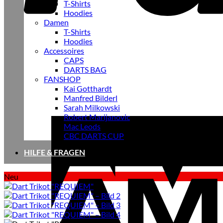
T-Shirts
Hoodies
Damen
T-Shirts
Hoodies
Accessoires
CAPS
DARTS BAG
FANSHOP
Kai Gotthardt
Manfred Bilderl
Sarah Milkowski
Robert Marijanovic
Mac Leods
CBC DARTS CUP
HILFE & FRAGEN
Neu