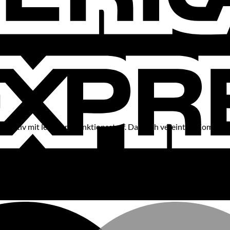
-Motiv mit leichtem Funktionsstoff. Dadurch vereint es Komfort