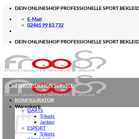
Zum
DEIN ONLINESHOP PROFESSIONELLE SPORT BEKLEI
Inhalt
E-Mail
springen
02465 99 83 732
DEIN ONLINESHOP PROFESSIONELLE SPORT BEKLEI
TRIKOT-DESIGN SERVICE
KONFIGURATOR
Warenkorb
DARTS
Trikots
Jacken
ESPORT
Trikots