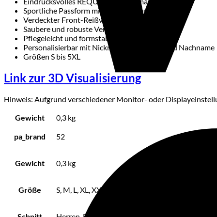
Eindrucksvolles REQUIEM Sensenmann-Design
Sportliche Passform mit viel Bewegungsfreiheit
Verdeckter Front-Reißverschluss
Saubere und robuste Verarbeitung
Pflegeleicht und formstabil
Personalisierbar mit Nickname sowie Vor- und Nachname
Größen S bis 5XL
Link zur 3D Visualisierung
Hinweis: Aufgrund verschiedener Monitor- oder Displayeinstell
Gewicht
0,3 kg
pa_brand
52
Gewicht
0,3 kg
Größe
S, M, L, XL, XXL, 3XL, 4XL, 5XL
Schnitt
Herren, Damen