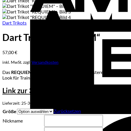
Dart Trikots
Dart Trikot „REQUIEM“
57,00
€
inkl. MwSt.
zzgl.
Versandkosten
Das
REQUIEM Dart Trikot
kombiniert ein düsteres Sensenmann
Look für Training, Liga und Turnier.
Link zur 3D Visualisierung
Lieferzeit:
25-30 Tage
Zurücksetzen
Größe
Nickname