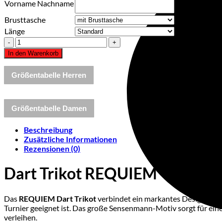
Vorname Nachname
Brusttasche
Länge
Dart
Trikot
In den Warenkorb
"REQUIEM"
Menge
Größentabelle Herren
Größentabelle Damen
Beschreibung
Zusätzliche Informationen
Rezensionen (0)
Dart Trikot REQUIEM – Dunkle 
Das
REQUIEM Dart Trikot
verbindet ein markantes Design mit ho
Turnier geeignet ist. Das große Sensenmann-Motiv sorgt für ein
verleihen.