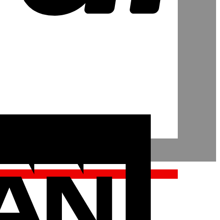
American
Express