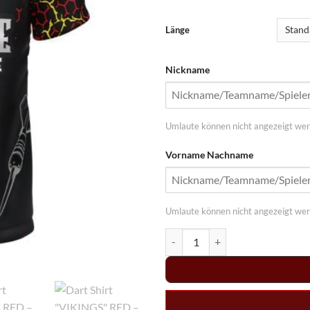
Länge
Nickname
Umlaute können nicht angezeigt werd
Vorname Nachname
Umlaute können nicht angezeigt werd
Dart Shirt "VIKINGS" RED Menge