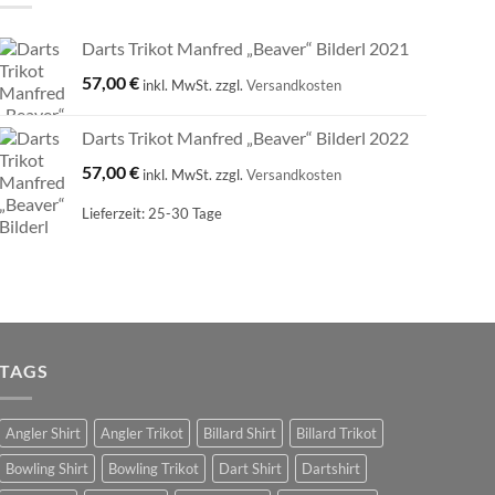
Darts Trikot Manfred „Beaver“ Bilderl 2021
57,00
€
inkl. MwSt.
zzgl.
Versandkosten
Darts Trikot Manfred „Beaver“ Bilderl 2022
57,00
€
inkl. MwSt.
zzgl.
Versandkosten
Lieferzeit:
25-30 Tage
TAGS
Angler Shirt
Angler Trikot
Billard Shirt
Billard Trikot
Bowling Shirt
Bowling Trikot
Dart Shirt
Dartshirt