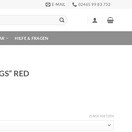
E-MAIL
02465 99 83 732
AR
HILFE & FRAGEN
NGS“ RED
ZURÜCKSETZEN