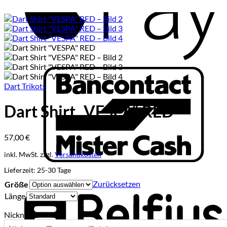
B
Dart Trikots
Dart Shirt „VESPA“ RED
57,00
€
inkl. MwSt.
zzgl.
Versandkosten
B
Lieferzeit:
25-30 Tage
Zurücksetzen
Größe
Länge
Nickname