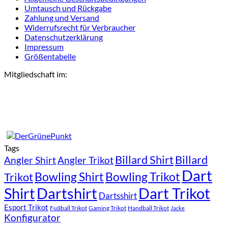
Umtausch und Rückgabe
Zahlung und Versand
Widerrufsrecht für Verbraucher
Datenschutzerklärung
Impressum
Größentabelle
Mitgliedschaft im:
Tags
Billard Shirt
Billard
Angler Shirt
Angler Trikot
Dart
Bowling Shirt
Bowling Trikot
Trikot
Shirt
Dartshirt
Dart Trikot
Dartsshirt
Esport Trikot
Fußball Trikot
Gaming Trikot
Handball Trikot
Jacke
Konfigurator
P