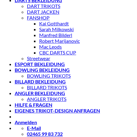
DARTS BEKLEIDUNG
DART TRIKOTS
DART JACKEN
FANSHOP
Kai Gotthardt
Sarah Milkowski
Manfred Bilderl
Robert Marijanovic
Mac Leods
CBC DARTS CUP
Streetwear
ESPORT BEKLEIDUNG
BOWLING BEKLEIDUNG
BOWLING TRIKOTS
BILLARD BEKLEIDUNG
BILLARD TRIKOTS
ANGLER BEKLEIDUNG
ANGLER TRIKOTS
HILFE & FRAGEN
EIGENES TRIKOT-DESIGN ANFRAGEN
Anmelden
E-Mail
02465 99 83 732