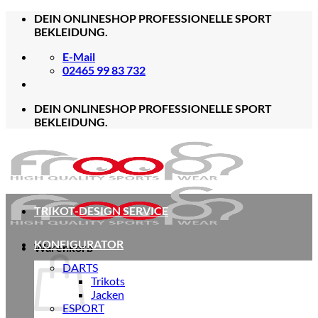
Zum
DEIN ONLINESHOP PROFESSIONELLE SPORT
Inhalt
BEKLEIDUNG.
springen
E-Mail
02465 99 83 732
DEIN ONLINESHOP PROFESSIONELLE SPORT
BEKLEIDUNG.
TRIKOT-DESIGN SERVICE
KONFIGURATOR
Warenkorb
DARTS
Trikots
Jacken
ESPORT