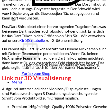
Tragekomfort ist für uns selbstverständlich. Das Dart Trikot ist
aus Hochleistungs-Polyester hergestellt. Der Schweiß wird
Suchen
vom Körper weg an die Gewebeoberfläche abgegeben und
nach:
kann dort verdunsten.
Das Dart Shirt bietet einen hervorragenden Tragekomfort, was
bei engen Dartmatches auch absolut notwendig ist. Erhältlich
ist das Dart Trikot in den Größen von S bis 5XL. Wir verweisen
auf unsere
Größentabelle
zur Größenermittlung.
Du kannst das Dart Trikot anstatt mit Deinem Nicknamen auch
mit Deinem Teamnamen personalisieren. Wenn Du keinen
Nicknamen/Teamnamen auf dem Dart Trikot haben möchtest,
dann kannst Du das vorgegebene Feld einfach leer lassen. Das
Es befinden sich keine Produkte im Warenkorb.
gleiche gilt natürlich auch für den „Vornamen Nachnamen“.
Zurück zum Shop
Link zur 3D Visualisierung
Menü
Aufgrund unterschiedlicher Monitor-/Displayeinstellungen
sind Farbabweichungen & Darstellungsabweichungen der
Schrift vom Produktbild zum Original möglich.
Premium 145g/m² High-Quality 100% Polyester-Gewebe