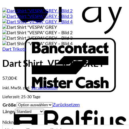
B
Dart Trikots
Dart Shirt „VESPA“ GREY
57,00
€
inkl. MwSt.
zzgl.
Versandkosten
B
Lieferzeit:
25-30 Tage
Zurücksetzen
Größe
Länge
Nickname