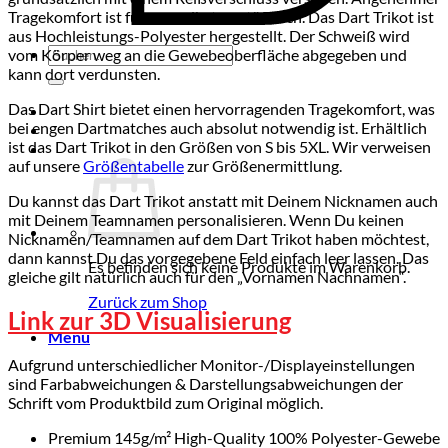
Tragekomfort ist für uns selbstverständlich. Das Dart Trikot ist
aus Hochleistungs-Polyester hergestellt. Der Schweiß wird
Suchen
vom Körper weg an die Gewebeoberfläche abgegeben und
nach:
kann dort verdunsten.
Das Dart Shirt bietet einen hervorragenden Tragekomfort, was
bei engen Dartmatches auch absolut notwendig ist. Erhältlich
ist das Dart Trikot in den Größen von S bis 5XL. Wir verweisen
auf unsere
Größentabelle
zur Größenermittlung.
Du kannst das Dart Trikot anstatt mit Deinem Nicknamen auch
mit Deinem Teamnamen personalisieren. Wenn Du keinen
Nicknamen/Teamnamen auf dem Dart Trikot haben möchtest,
dann kannst Du das vorgegebene Feld einfach leer lassen. Das
Es befinden sich keine Produkte im Warenkorb.
gleiche gilt natürlich auch für den „Vornamen Nachnamen“.
Zurück zum Shop
Link zur 3D Visualisierung
Menü
Aufgrund unterschiedlicher Monitor-/Displayeinstellungen
sind Farbabweichungen & Darstellungsabweichungen der
Schrift vom Produktbild zum Original möglich.
Premium 145g/m² High-Quality 100% Polyester-Gewebe