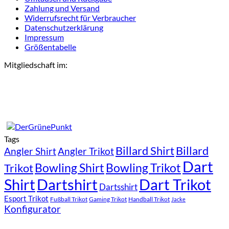
Zahlung und Versand
Widerrufsrecht für Verbraucher
Datenschutzerklärung
Impressum
Größentabelle
Mitgliedschaft im:
Tags
Billard Shirt
Billard
Angler Shirt
Angler Trikot
Dart
Bowling Shirt
Bowling Trikot
Trikot
Shirt
Dartshirt
Dart Trikot
Dartsshirt
Esport Trikot
Fußball Trikot
Gaming Trikot
Handball Trikot
Jacke
Konfigurator
P