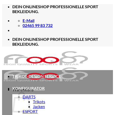
Zum
DEIN ONLINESHOP PROFESSIONELLE SPORT
Inhalt
BEKLEIDUNG.
springen
E-Mail
02465 99 83 732
DEIN ONLINESHOP PROFESSIONELLE SPORT
BEKLEIDUNG.
TRIKOT-DESIGN SERVICE
KONFIGURATOR
Warenkorb
DARTS
Trikots
Jacken
ESPORT