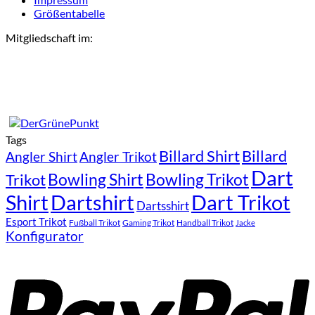
Größentabelle
Mitgliedschaft im:
Tags
Billard Shirt
Billard
Angler Shirt
Angler Trikot
Dart
Bowling Shirt
Bowling Trikot
Trikot
Shirt
Dartshirt
Dart Trikot
Dartsshirt
Esport Trikot
Fußball Trikot
Gaming Trikot
Handball Trikot
Jacke
Konfigurator
P