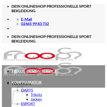
Zum
DEIN ONLINESHOP PROFESSIONELLE SPORT
Inhalt
BEKLEIDUNG.
springen
E-Mail
02465 99 83 732
DEIN ONLINESHOP PROFESSIONELLE SPORT
BEKLEIDUNG.
TRIKOT-DESIGN SERVICE
KONFIGURATOR
Warenkorb
DARTS
Trikots
Jacken
ESPORT