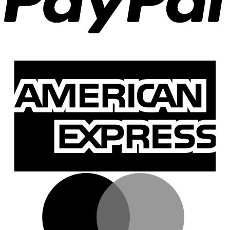
A
E
M