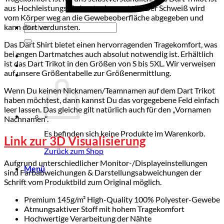
aus Hochleistungs-Polyester hergestellt. Der Schweiß wird
vom Körper weg an die Gewebeoberfläche abgegeben und
Suchen
kann dort verdunsten.
nach:
Das Dart Shirt bietet einen hervorragenden Tragekomfort, was
bei engen Dartmatches auch absolut notwendig ist. Erhältlich
ist das Dart Trikot in den Größen von S bis 5XL. Wir verweisen
auf unsere Größentabelle zur Größenermittlung.
Wenn Du keinen Nicknamen/Teamnamen auf dem Dart Trikot
haben möchtest, dann kannst Du das vorgegebene Feld einfach
leer lassen. Das gleiche gilt natürlich auch für den „Vornamen
Nachnamen“.
Es befinden sich keine Produkte im Warenkorb.
Link zur 3D Visualisierung
Zurück zum Shop
Aufgrund unterschiedlicher Monitor-/Displayeinstellungen
Menü
sind Farbabweichungen & Darstellungsabweichungen der
Schrift vom Produktbild zum Original möglich.
Premium 145g/m² High-Quality 100% Polyester-Gewebe
Atmungsaktiver Stoff mit hohem Tragekomfort
Hochwertige Verarbeitung der Nähte