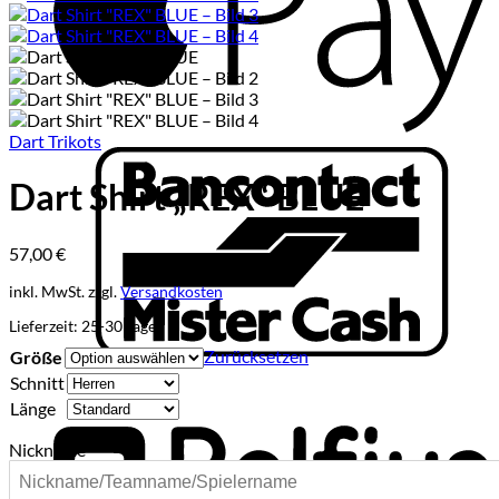
Dart Trikots
B
Dart Shirt „REX“ BLUE
57,00
€
inkl. MwSt.
zzgl.
Versandkosten
Lieferzeit:
25-30 Tage
Zurücksetzen
Größe
B
Schnitt
Länge
Nickname