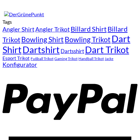
Tags
Billard Shirt
Billard
Angler Shirt
Angler Trikot
Dart
Bowling Shirt
Bowling Trikot
Trikot
Shirt
Dartshirt
Dart Trikot
Dartsshirt
Esport Trikot
Fußball Trikot
Gaming Trikot
Handball Trikot
Jacke
Konfigurator
P
A