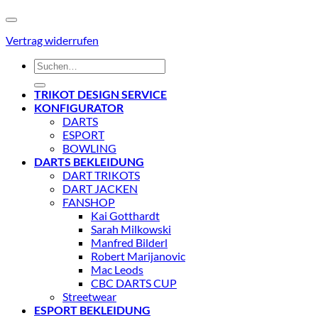
Vertrag widerrufen
Suchen
nach:
TRIKOT DESIGN SERVICE
KONFIGURATOR
DARTS
ESPORT
BOWLING
DARTS BEKLEIDUNG
DART TRIKOTS
DART JACKEN
FANSHOP
Kai Gotthardt
Sarah Milkowski
Manfred Bilderl
Robert Marijanovic
Mac Leods
CBC DARTS CUP
Streetwear
ESPORT BEKLEIDUNG