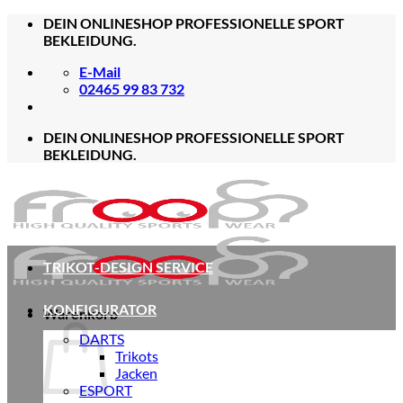
Zum
DEIN ONLINESHOP PROFESSIONELLE SPORT
Inhalt
BEKLEIDUNG.
springen
E-Mail
02465 99 83 732
DEIN ONLINESHOP PROFESSIONELLE SPORT
BEKLEIDUNG.
TRIKOT-DESIGN SERVICE
KONFIGURATOR
Warenkorb
DARTS
Trikots
Jacken
ESPORT