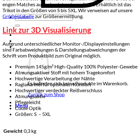
engen Matches auch absolut notwendig ist. Erhältlich ist das
Trikot in den Größen von S bis 5XL. Wir verweisen auf unsere
Größentabelle
zur Größenermittlung.
Suchen
nach:
Link zur 3D Visualisierung
Aufgrund unterschiedlicher Monitor-/Displayeinstellungen
sind Farbabweichungen & Darstellungsabweichungen der
Schrift vom Produktbild zum Original möglich.
Premium 145g/m² High-Quality 100% Polyester-Gewebe
Atmungsaktiver Stoff mit hohem Tragekomfort
Hochwertige Verarbeitung der Nähte
Es befinden sich keine Produkte im Warenkorb.
Raglanärmel für optimalen Komfort
Hochwertiger verdeckter Reißverschluss
Zurück zum Shop
Atmungsaktiv
Pflegeleicht
Menü
Coole Optik
Größen: S – 5XL
Gewicht
0,3 kg