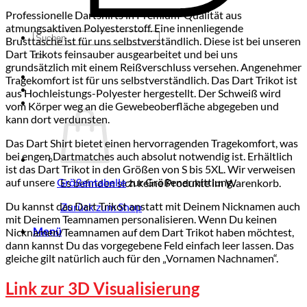
Professionelle Dartshirts in Premium-Qualität aus
atmungsaktiven Polyesterstoff. Eine innenliegende
Suchen
Brusttasche ist für uns selbstverständlich. Diese ist bei unseren
nach:
Dart Trikots feinsauber ausgearbeitet und bei uns
grundsätzlich mit einem Reißverschluss versehen. Angenehmer
Tragekomfort ist für uns selbstverständlich. Das Dart Trikot ist
aus Hochleistungs-Polyester hergestellt. Der Schweiß wird
vom Körper weg an die Gewebeoberfläche abgegeben und
kann dort verdunsten.
Das Dart Shirt bietet einen hervorragenden Tragekomfort, was
bei engen Dartmatches auch absolut notwendig ist. Erhältlich
ist das Dart Trikot in den Größen von S bis 5XL. Wir verweisen
auf unsere
Größentabelle
zur Größenermittlung.
Es befinden sich keine Produkte im Warenkorb.
Du kannst das Dart Trikot anstatt mit Deinem Nicknamen auch
Zurück zum Shop
mit Deinem Teamnamen personalisieren. Wenn Du keinen
Menü
Nicknamen/Teamnamen auf dem Dart Trikot haben möchtest,
dann kannst Du das vorgegebene Feld einfach leer lassen. Das
gleiche gilt natürlich auch für den „Vornamen Nachnamen“.
Link zur 3D Visualisierung