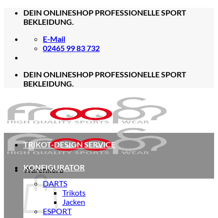
Zum
DEIN ONLINESHOP PROFESSIONELLE SPORT
Inhalt
BEKLEIDUNG.
springen
E-Mail
02465 99 83 732
DEIN ONLINESHOP PROFESSIONELLE SPORT
BEKLEIDUNG.
TRIKOT-DESIGN SERVICE
KONFIGURATOR
Warenkorb
DARTS
Trikots
Jacken
ESPORT