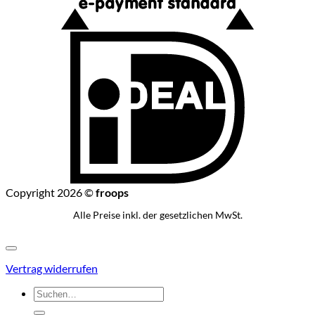
I
Copyright 2026 ©
froops
Alle Preise inkl. der gesetzlichen MwSt.
Vertrag widerrufen
Suchen
nach: