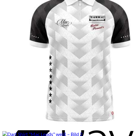
M
A
P