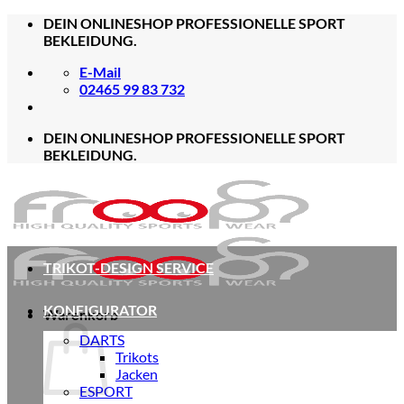
Zum
DEIN ONLINESHOP PROFESSIONELLE SPORT
Inhalt
BEKLEIDUNG.
springen
E-Mail
02465 99 83 732
DEIN ONLINESHOP PROFESSIONELLE SPORT
BEKLEIDUNG.
TRIKOT-DESIGN SERVICE
KONFIGURATOR
Warenkorb
DARTS
Trikots
Jacken
ESPORT