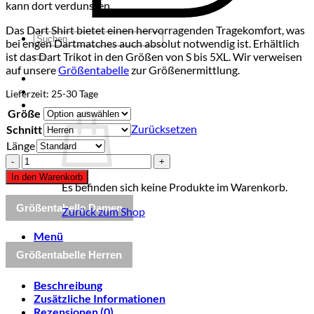
kann dort verdunsten.
Das Dart Shirt bietet einen hervorragenden Tragekomfort, was
Suchen
bei engen Dartmatches auch absolut notwendig ist. Erhältlich
nach:
ist das Dart Trikot in den Größen von S bis 5XL. Wir verweisen
auf unsere
Größentabelle
zur Größenermittlung.
Lieferzeit:
25-30 Tage
Größe
Zurücksetzen
Schnitt
Länge
Dart
Shirt
In den Warenkorb
"Mac
Es befinden sich keine Produkte im Warenkorb.
Leods"
Größentabelle Damen
Zurück zum Shop
weiß
Menge
Menü
Größentabelle Herren
Beschreibung
Zusätzliche Informationen
Rezensionen (0)