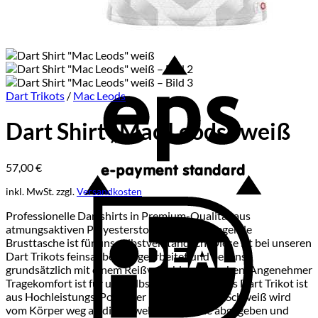
E
Dart Trikots
/
Mac Leods
Dart Shirt „Mac Leods“ weiß
57,00
€
inkl. MwSt.
zzgl.
Versandkosten
I
Professionelle Dartshirts in Premium-Qualität aus
atmungsaktiven Polyesterstoff. Eine innenliegende
Brusttasche ist für uns selbstverständlich. Diese ist bei unseren
Dart Trikots feinsauber ausgearbeitet und bei uns
grundsätzlich mit einem Reißverschluss versehen. Angenehmer
Tragekomfort ist für uns selbstverständlich. Das Dart Trikot ist
aus Hochleistungs-Polyester hergestellt. Der Schweiß wird
vom Körper weg an die Gewebeoberfläche abgegeben und