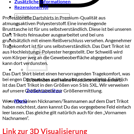
Zusätzliche Informationen
Rezensionen (0)
Suchen
Professionelle Dartshirts in Premium-Qualität aus
nach:
atmungsaktiven Polyesterstoff. Eine innenliegende
Brusttasche ist für uns selbstverständlich. Diese ist bei unseren
Dart Trikots feinsauber ausgearbeitet und bei uns
grundsätzlich mit einem Reißverschluss versehen. Angenehmer
Tragekomfort ist für uns selbstverständlich. Das Dart Trikot ist
aus Hochleistungs-Polyester hergestellt. Der Schweiß wird
vom Körper weg an die Gewebeoberfläche abgegeben und
kann dort verdunsten.
Das Dart Shirt bietet einen hervorragenden Tragekomfort, was
bei engen Dartmatches auch absolut notwendig ist. Erhältlich
Es befinden sich keine Produkte im Warenkorb.
ist das Dart Trikot in den Größen von S bis 5XL. Wir verweisen
Zurück zum Shop
auf unsere Größentabelle zur Größenermittlung.
Menü
Wenn Du keinen Nicknamen/Teamnamen auf dem Dart Trikot
haben möchtest, dann kannst Du das vorgegebene Feld einfach
leer lassen. Das gleiche gilt natürlich auch für den „Vornamen
Nachnamen“.
Link zur 3D Visualisierung