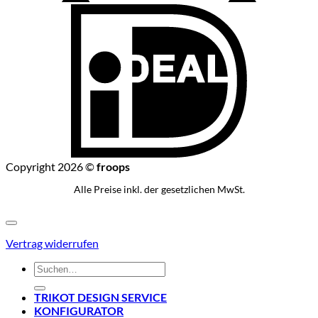
I
Copyright 2026 ©
froops
Alle Preise inkl. der gesetzlichen MwSt.
Vertrag widerrufen
Suchen
nach:
TRIKOT DESIGN SERVICE
KONFIGURATOR