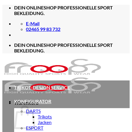
Zum
DEIN ONLINESHOP PROFESSIONELLE SPORT
Inhalt
BEKLEIDUNG.
springen
E-Mail
02465 99 83 732
DEIN ONLINESHOP PROFESSIONELLE SPORT
BEKLEIDUNG.
TRIKOT-DESIGN SERVICE
KONFIGURATOR
Warenkorb
DARTS
Trikots
Jacken
ESPORT