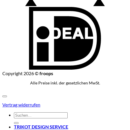
I
Copyright 2026 ©
froops
Alle Preise inkl. der gesetzlichen MwSt.
Vertrag widerrufen
Suchen
nach:
TRIKOT DESIGN SERVICE