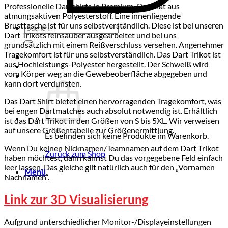
Professionelle Dartshirts in Premium-Qualität aus
atmungsaktiven Polyesterstoff. Eine innenliegende
Brusttasche ist für uns selbstverständlich. Diese ist bei unseren
Suchen
Dart Trikots feinsauber ausgearbeitet und bei uns
nach:
grundsätzlich mit einem Reißverschluss versehen. Angenehmer
Tragekomfort ist für uns selbstverständlich. Das Dart Trikot ist
aus Hochleistungs-Polyester hergestellt. Der Schweiß wird
vom Körper weg an die Gewebeoberfläche abgegeben und
kann dort verdunsten.
Das Dart Shirt bietet einen hervorragenden Tragekomfort, was
bei engen Dartmatches auch absolut notwendig ist. Erhältlich
ist das Dart Trikot in den Größen von S bis 5XL. Wir verweisen
auf unsere Größentabelle zur Größenermittlung.
Es befinden sich keine Produkte im Warenkorb.
Wenn Du keinen Nicknamen/Teamnamen auf dem Dart Trikot
Zurück zum Shop
haben möchtest, dann kannst Du das vorgegebene Feld einfach
leer lassen. Das gleiche gilt natürlich auch für den „Vornamen
Menü
Nachnamen“.
Link zur 3D Visualisierung
Aufgrund unterschiedlicher Monitor-/Displayeinstellungen