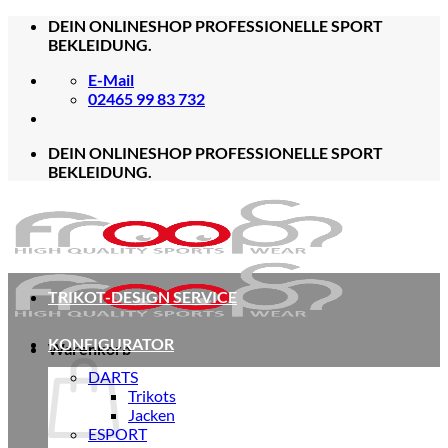
Zum
DEIN ONLINESHOP PROFESSIONELLE SPORT
Inhalt
BEKLEIDUNG.
springen
E-Mail
02465 99 83 732
DEIN ONLINESHOP PROFESSIONELLE SPORT
BEKLEIDUNG.
TRIKOT-DESIGN SERVICE
KONFIGURATOR
Warenkorb
DARTS
Trikots
Jacken
ESPORT