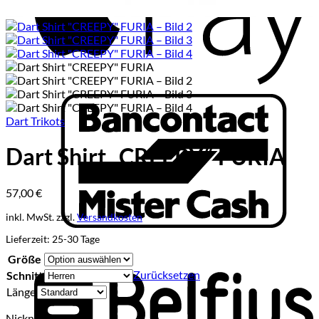
B
Dart Trikots
Dart Shirt „CREEPY“ FURIA
57,00
€
inkl. MwSt.
zzgl.
Versandkosten
B
Lieferzeit:
25-30 Tage
Größe
Zurücksetzen
Schnitt
Länge
Nickname