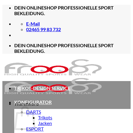
Zum
DEIN ONLINESHOP PROFESSIONELLE SPORT
Inhalt
BEKLEIDUNG.
springen
E-Mail
02465 99 83 732
DEIN ONLINESHOP PROFESSIONELLE SPORT
BEKLEIDUNG.
TRIKOT-DESIGN SERVICE
KONFIGURATOR
Warenkorb
DARTS
Trikots
Jacken
ESPORT