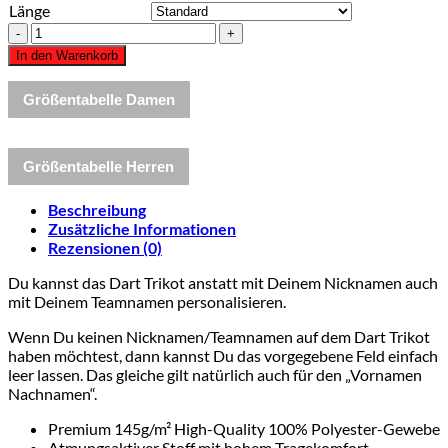
Länge
Dart
Shirt
In den Warenkorb
"BAROU"
BLUE
Größentabelle Damen
Menge
Größentabelle Herren
Beschreibung
Zusätzliche Informationen
Rezensionen (0)
Du kannst das Dart Trikot anstatt mit Deinem Nicknamen auch
mit Deinem Teamnamen personalisieren.
Wenn Du keinen Nicknamen/Teamnamen auf dem Dart Trikot
haben möchtest, dann kannst Du das vorgegebene Feld einfach
leer lassen. Das gleiche gilt natürlich auch für den „Vornamen
Nachnamen“.
Premium 145g/m² High-Quality 100% Polyester-Gewebe
Atmungsaktiver Stoff mit hohem Tragekomfort