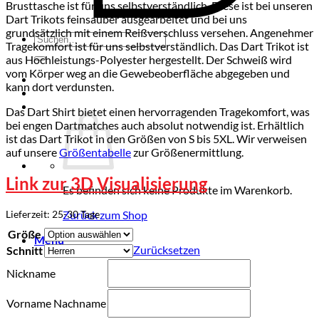
Brusttasche ist für uns selbstverständlich. Diese ist bei unseren
Dart Trikots feinsauber ausgearbeitet und bei uns
grundsätzlich mit einem Reißverschluss versehen. Angenehmer
Suchen
Tragekomfort ist für uns selbstverständlich. Das Dart Trikot ist
nach:
aus Hochleistungs-Polyester hergestellt. Der Schweiß wird
vom Körper weg an die Gewebeoberfläche abgegeben und
kann dort verdunsten.
Das Dart Shirt bietet einen hervorragenden Tragekomfort, was
bei engen Dartmatches auch absolut notwendig ist. Erhältlich
ist das Dart Trikot in den Größen von S bis 5XL. Wir verweisen
auf unsere
Größentabelle
zur Größenermittlung.
Link zur 3D Visualisierung
Es befinden sich keine Produkte im Warenkorb.
Lieferzeit:
25-30 Tage
Zurück zum Shop
Größe
Menü
Zurücksetzen
Schnitt
Nickname
Vorname Nachname