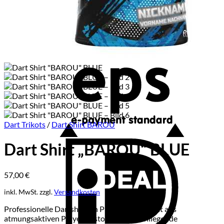
E
Dart Trikots
/
Dart Shirt BAROU
I
Dart Shirt „BAROU“ BLUE
57,00
€
inkl. MwSt.
zzgl.
Versandkosten
Professionelle Dartshirts in Premium-Qualität aus
atmungsaktiven Polyesterstoff. Eine innenliegende