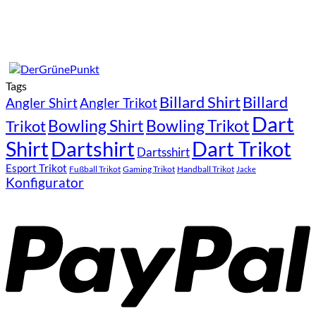
Tags
Billard Shirt
Billard
Angler Shirt
Angler Trikot
Dart
Bowling Shirt
Bowling Trikot
Trikot
Shirt
Dartshirt
Dart Trikot
Dartsshirt
Esport Trikot
Fußball Trikot
Gaming Trikot
Handball Trikot
Jacke
Konfigurator
P