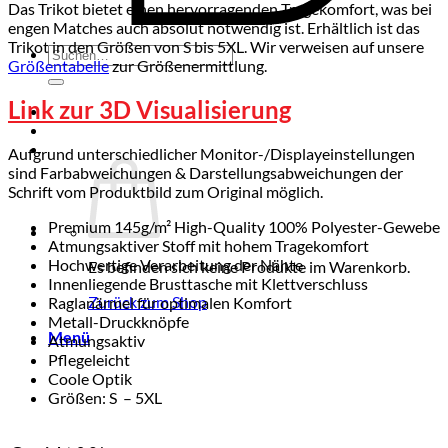
Das Trikot bietet einen hervorragenden Tragekomfort, was bei
engen Matches auch absolut notwendig ist. Erhältlich ist das
Trikot in den Größen von S bis 5XL. Wir verweisen auf unsere
Suchen
Größentabelle
zur Größenermittlung.
nach:
Link zur 3D Visualisierung
Aufgrund unterschiedlicher Monitor-/Displayeinstellungen
sind Farbabweichungen & Darstellungsabweichungen der
Schrift vom Produktbild zum Original möglich.
Premium 145g/m² High-Quality 100% Polyester-Gewebe
Atmungsaktiver Stoff mit hohem Tragekomfort
Hochwertige Verarbeitung der Nähte
Es befinden sich keine Produkte im Warenkorb.
Innenliegende Brusttasche mit Klettverschluss
Zurück zum Shop
Raglanärmel für optimalen Komfort
Metall-Druckknöpfe
Menü
Atmungsaktiv
Pflegeleicht
Coole Optik
Größen: S – 5XL