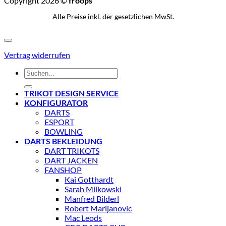
Copyright 2026 ©
froops
Alle Preise inkl. der gesetzlichen MwSt.
Vertrag widerrufen
Suchen
nach:
TRIKOT DESIGN SERVICE
KONFIGURATOR
DARTS
ESPORT
BOWLING
DARTS BEKLEIDUNG
DART TRIKOTS
DART JACKEN
FANSHOP
Kai Gotthardt
Sarah Milkowski
Manfred Bilderl
Robert Marijanovic
Mac Leods