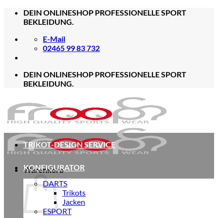
Zum
DEIN ONLINESHOP PROFESSIONELLE SPORT
Inhalt
BEKLEIDUNG.
springen
E-Mail
02465 99 83 732
DEIN ONLINESHOP PROFESSIONELLE SPORT
BEKLEIDUNG.
TRIKOT-DESIGN SERVICE
KONFIGURATOR
Warenkorb
DARTS
Trikots
Jacken
ESPORT