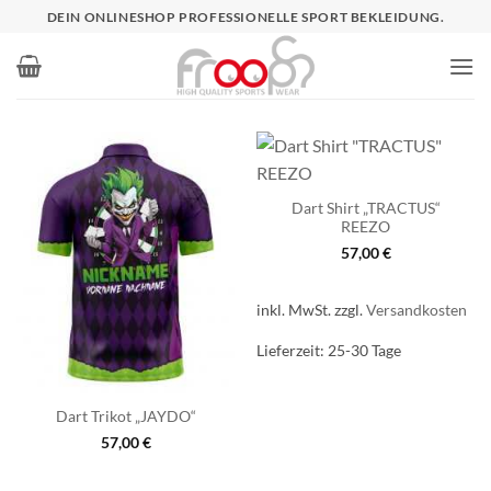
Zum
DEIN ONLINESHOP PROFESSIONELLE SPORT BEKLEIDUNG.
Inhalt
springen
Dart Shirt „TRACTUS“
REEZO
57,00
€
inkl. MwSt.
zzgl.
Versandkosten
Lieferzeit:
25-30 Tage
Dart Trikot „JAYDO“
57,00
€