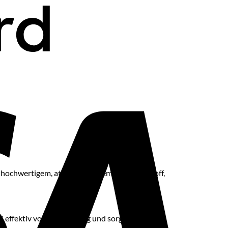
Visa
us hochwertigem, atmungsaktivem Polyesterstoff,
iß effektiv vom Körper weg und sorgt so für ein