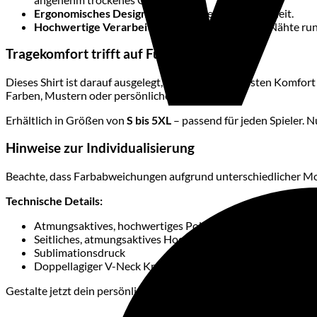
Ergonomisches Design:
Optimale Bewegungsfreiheit.
Hochwertige Verarbeitung:
Sauber gearbeitete Nähte run
Tragekomfort trifft auf Funktionalität
Dieses Shirt ist darauf ausgelegt, dir nicht nur höchsten Komfort
Farben, Mustern oder persönlichen Logos.
Erhältlich in Größen von
S bis 5XL
– passend für jeden Spieler. 
Hinweise zur Individualisierung
Beachte, dass Farbabweichungen aufgrund unterschiedlicher Mon
Technische Details:
Atmungsaktives, hochwertiges Polyestergewebe
Seitliches, atmungsaktives Hochleistungs-Meshgewebe
Sublimationsdruck
Doppellagiger V-Neck Kragen
Gestalte jetzt dein persönliches Shirt und überzeuge dich von de