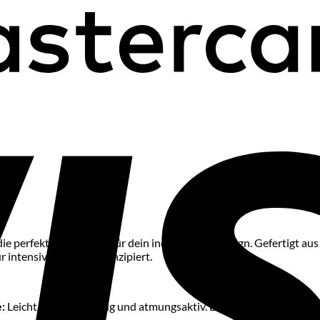
ie perfekte Grundlage für dein individuelles Design. Gefertigt a
r intensive Matches konzipiert.
:
Leicht, strapazierfähig und atmungsaktiv. Der Stoff leitet Schwe