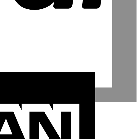
American
Express