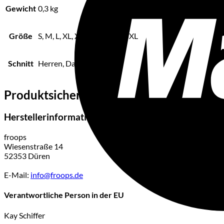
Gewicht
0,3 kg
Größe
S, M, L, XL, XXL, 3XL, 4XL, 5XL
Schnitt
Herren, Damen
Produktsicherheit
Herstellerinformationen
froops
Wiesenstraße 14
52353 Düren
E-Mail:
info@froops.de
Verantwortliche Person in der EU
Kay Schiffer