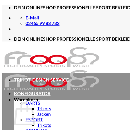
Zum
DEIN ONLINESHOP PROFESSIONELLE SPORT BEKLEI
Inhalt
E-Mail
springen
02465 99 83 732
DEIN ONLINESHOP PROFESSIONELLE SPORT BEKLEI
TRIKOT-DESIGN SERVICE
KONFIGURATOR
Warenkorb
DARTS
Trikots
Jacken
ESPORT
Trikots