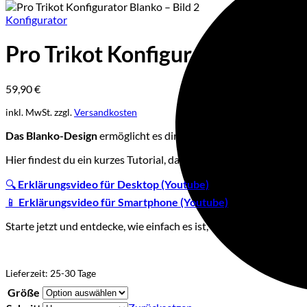
Konfigurator
Pro Trikot Konfigurator Blanko
59,90
€
inkl. MwSt.
zzgl.
Versandkosten
Das Blanko-Design
ermöglicht es dir, deinen individuellen Stil
Hier findest du ein kurzes Tutorial, das dir die wichtigsten Funkt
🔍
Erklärungsvideo für Desktop (Youtube)
📱
Erklärungsvideo für Smartphone (Youtube)
Starte jetzt und entdecke, wie einfach es ist, dein individuelles T
Lieferzeit:
25-30 Tage
Größe