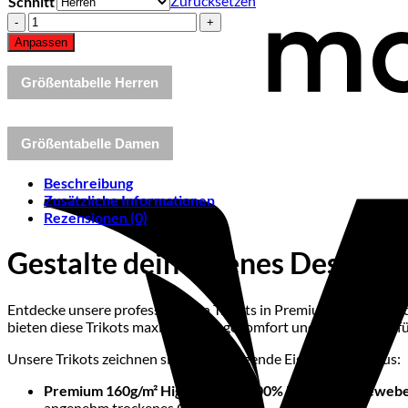
Zurücksetzen
Schnitt
Pro
Trikot
Anpassen
Konfigurator
Blanko
Größentabelle Herren
Menge
Größentabelle Damen
Beschreibung
Zusätzliche Informationen
Rezensionen (0)
Gestalte dein eigenes Design!
Entdecke unsere professionellen Trikots in Premium-Qualität – d
bieten diese Trikots maximalen Tragekomfort und sind speziell fü
Unsere Trikots zeichnen sich durch folgende Eigenschaften aus:
Premium 160g/m² High-Quality 100% Polyester-Gewebe
angenehm trockenes Gefühl.