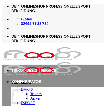
Zum
DEIN ONLINESHOP PROFESSIONELLE SPORT
Inhalt
BEKLEIDUNG.
springen
E-Mail
02465 99 83 732
DEIN ONLINESHOP PROFESSIONELLE SPORT
BEKLEIDUNG.
TRIKOT-DESIGN SERVICE
KONFIGURATOR
Warenkorb
DARTS
Trikots
Jacken
ESPORT