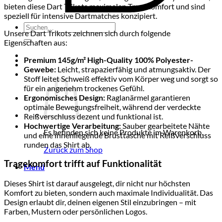
bieten diese Dart Trikots maximalen Tragekomfort und sind
speziell für intensive Dartmatches konzipiert.
Suchen
Unsere Dart Trikots zeichnen sich durch folgende
nach:
Eigenschaften aus:
Premium 145g/m² High-Quality 100% Polyester-
Gewebe:
Leicht, strapazierfähig und atmungsaktiv. Der
Stoff leitet Schweiß effektiv vom Körper weg und sorgt so
für ein angenehm trockenes Gefühl.
Ergonomisches Design:
Raglanärmel garantieren
optimale Bewegungsfreiheit, während der verdeckte
Reißverschluss dezent und funktional ist.
Hochwertige Verarbeitung:
Sauber gearbeitete Nähte
Es befinden sich keine Produkte im Warenkorb.
und eine innenliegende Brusttasche mit Reißverschluss
runden das Shirt ab.
Zurück zum Shop
Tragekomfort trifft auf Funktionalität
Menü
Dieses Shirt ist darauf ausgelegt, dir nicht nur höchsten
Komfort zu bieten, sondern auch maximale Individualität. Das
Design erlaubt dir, deinen eigenen Stil einzubringen – mit
Farben, Mustern oder persönlichen Logos.