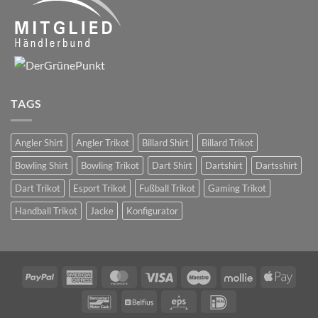
TAGS
Angler Shirt
Angler Trikot
Billard Shirt
Billard Trikot
Bowling Shirt
Bowling Trikot
Dart Shirt
Dartshirt
Dartsshirt
Dart Trikot
Esport Trikot
Fußball Trikot
Gaming Trikot
Handball Trikot
Jacke
Konfigurator
PayPal
American
MasterCard
Visa
Maestro
Mollie
Apple
Express
Pay
Bancontact
Belfius
Eps
IDeal