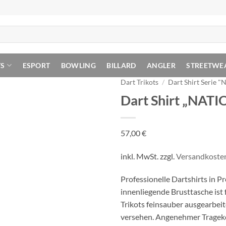
TS
ESPORT
BOWLING
BILLARD
ANGLER
STREETWE
Dart Trikots
/
Dart Shirt Serie "
Dart Shirt „NAT
57,00
€
inkl. MwSt.
zzgl.
Versandkoste
Professionelle Dartshirts in 
innenliegende Brusttasche ist f
Trikots feinsauber ausgearbeit
versehen. Angenehmer Tragekomf