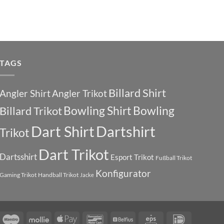
TAGS
Billard Shirt
Angler Shirt
Angler Trikot
Bowling Shirt
Bowling
Billard Trikot
Dart Shirt
Dartshirt
Trikot
Dart Trikot
Dartsshirt
Esport Trikot
Fußball Trikot
Konfigurator
Gaming Trikot
Handball Trikot
Jacke
d
sa
Maestro
Mollie
Apple
Bancontact
Belfius
Eps
IDeal