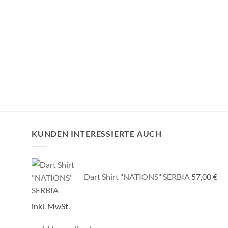
Dart Shirt „LABY“
57,00
€
inkl. MwSt.
inkl. MwSt.
zzgl.
Versandkosten
zzgl.
Versa
Lieferzeit:
25-30 Tage
Lieferzeit:
KUNDEN INTERESSIERTE AUCH
Dart Shirt "NATIONS" SERBIA
57,00
€
inkl. MwSt.