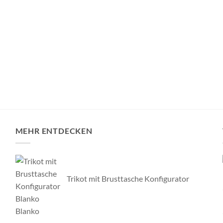
Dart Trikot „PATRIA“
Dart Shirt „BUNDESX
57,00
€
57,00
€
inkl. MwSt.
ndkosten
zzgl.
Versandkosten
25-30 Tage
Lieferzeit:
25-30 Tage
MEHR ENTDECKEN
Trikot mit Brusttasche Konfigurator
Blanko