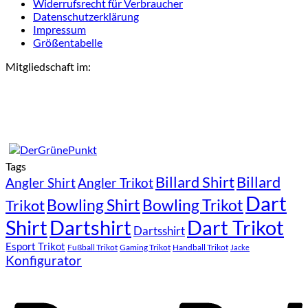
Widerrufsrecht für Verbraucher
Datenschutzerklärung
Impressum
Größentabelle
Mitgliedschaft im:
Tags
Billard Shirt
Billard
Angler Shirt
Angler Trikot
Dart
Bowling Shirt
Bowling Trikot
Trikot
Shirt
Dartshirt
Dart Trikot
Dartsshirt
Esport Trikot
Fußball Trikot
Gaming Trikot
Handball Trikot
Jacke
Konfigurator
P