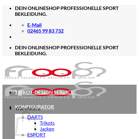
Zum
DEIN ONLINESHOP PROFESSIONELLE SPORT
Inhalt
BEKLEIDUNG.
springen
E-Mail
02465 99 83 732
DEIN ONLINESHOP PROFESSIONELLE SPORT
BEKLEIDUNG.
TRIKOT-DESIGN SERVICE
KONFIGURATOR
Warenkorb
DARTS
Trikots
Jacken
ESPORT