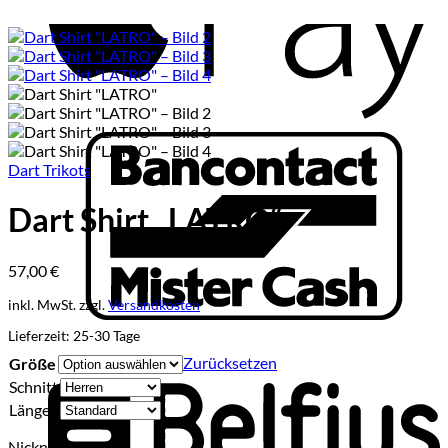
B
Dart Trikots
Dart Shirt „LATRO“
57,00
€
inkl. MwSt.
zzgl.
Versandkosten
B
Lieferzeit:
25-30 Tage
Zurücksetzen
Größe
Schnitt
Länge
Nickname