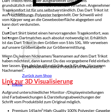
Dart Trikots feinsauber ausgearbeitet und bei uns
grundsätzlich mit einem Reißverschluss versehen. Angenehmer
Tragekomfort ist für uns selbstverständlich. Das Dart Trikot ist
Suchen
aus Hochleistungs-Polyester hergestellt. Der Schweiß wird
nach:
vom Körper weg an die Gewebeoberfläche abgegeben und
kann dort verdunsten.
Das Dart Shirt bietet einen hervorragenden Tragekomfort, was
bei engen Dartmatches auch absolut notwendig ist. Erhältlich
ist das Dart Trikot in den Größen von S bis 5XL. Wir verweisen
auf unsere Größentabelle zur Größenermittlung.
Wenn Du keinen Nicknamen/Teamnamen auf dem Dart Trikot
haben möchtest, dann kannst Du das vorgegebene Feld einfach
leer lassen. Das gleiche gilt natürlich auch für den „Vornamen
Es befinden sich keine Produkte im Warenkorb.
Nachnamen“.
Zurück zum Shop
Link zur 3D Visualisierung
Menü
Aufgrund unterschiedlicher Monitor-/Displayeinstellungen
sind Farbabweichungen & Darstellungsabweichungen der
Schrift vom Produktbild zum Original möglich.
Premium 145g/m² High-Quality 100% Polyester-Gewebe