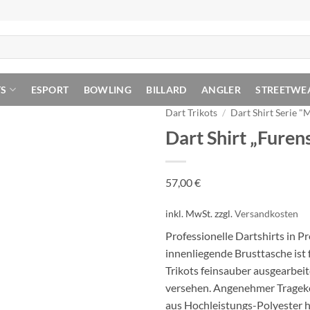
TS
ESPORT
BOWLING
BILLARD
ANGLER
STREETWE
Dart Trikots
/
Dart Shirt Serie "
Dart Shirt „Furen
57,00
€
inkl. MwSt.
zzgl.
Versandkosten
Professionelle Dartshirts in 
innenliegende Brusttasche ist f
Trikots feinsauber ausgearbeit
versehen. Angenehmer Tragekomf
aus Hochleistungs-Polyester h