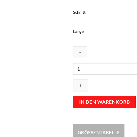
Schnitt
Länge
Dart
Shirt
"Furens"
Gignat
Menge
IN DEN WARENKORB
GRÖSSENTABELLE