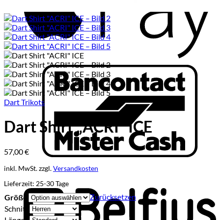
B
Dart Trikots
Dart Shirt „ACRI“ ICE
57,00
€
B
inkl. MwSt.
zzgl.
Versandkosten
Lieferzeit:
25-30 Tage
Zurücksetzen
Größe
Schnitt
Länge