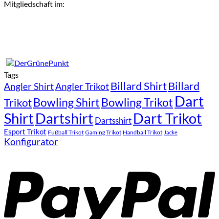
Mitgliedschaft im:
Tags
Billard Shirt
Billard
Angler Shirt
Angler Trikot
Dart
Bowling Shirt
Bowling Trikot
Trikot
Shirt
Dartshirt
Dart Trikot
Dartsshirt
Esport Trikot
Fußball Trikot
Gaming Trikot
Handball Trikot
Jacke
Konfigurator
P