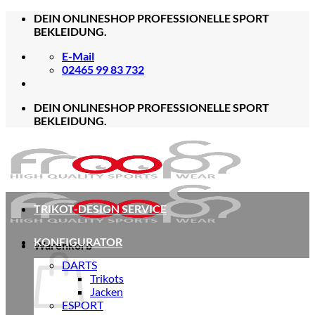
Zum
DEIN ONLINESHOP PROFESSIONELLE SPORT
Inhalt
BEKLEIDUNG.
springen
E-Mail
02465 99 83 732
DEIN ONLINESHOP PROFESSIONELLE SPORT
BEKLEIDUNG.
TRIKOT-DESIGN SERVICE
KONFIGURATOR
Warenkorb
DARTS
Trikots
Jacken
ESPORT