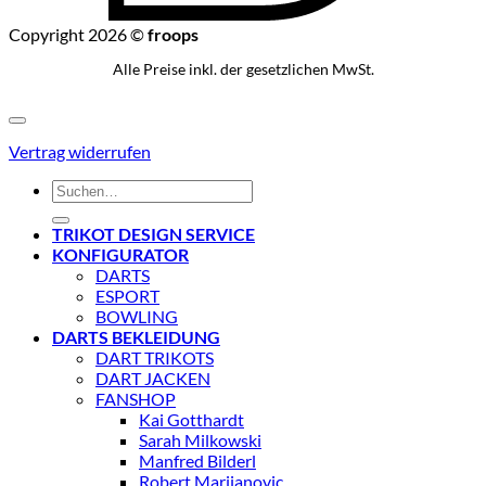
Copyright 2026 ©
froops
Alle Preise inkl. der gesetzlichen MwSt.
Vertrag widerrufen
Suchen
nach:
TRIKOT DESIGN SERVICE
KONFIGURATOR
DARTS
ESPORT
BOWLING
DARTS BEKLEIDUNG
DART TRIKOTS
DART JACKEN
FANSHOP
Kai Gotthardt
Sarah Milkowski
Manfred Bilderl
Robert Marijanovic