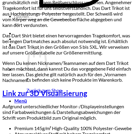
grundsätzlich mit einem Reißverschluss versehen. Angenehmer
Tragekomfort ist für uns selbstverständlich. Das Dart Trikot ist
aus Hochleistungs-Polyester hergestellt. Der Schweiß wird
Suchen
vom Körper weg an die Gewebeoberfläche abgegeben und
nach:
kann dort verdunsten.
Das Dart Shirt bietet einen hervorragenden Tragekomfort, was
bei engen Dartmatches auch absolut notwendig ist. Erhältlich
ist das Dart Trikot in den Größen von S bis 5XL. Wir verweisen
auf unsere Größentabelle zur Größenermittlung.
Wenn Du keinen Nicknamen/Teamnamen auf dem Dart Trikot
haben möchtest, dann kannst Du das vorgegebene Feld einfach
leer lassen. Das gleiche gilt natürlich auch für den „Vornamen
Es befinden sich keine Produkte im Warenkorb.
Nachnamen“.
Zurück zum Shop
Link zur 3D Visualisierung
Menü
Aufgrund unterschiedlicher Monitor-/Displayeinstellungen
sind Farbabweichungen & Darstellungsabweichungen der
Schrift vom Produktbild zum Original möglich.
Premium 145g/m² High-Quality 100% Polyester-Gewebe
Atmungsaktiver Stoff mit hohem Tragekomfort