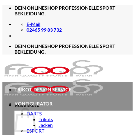
Zum
DEIN ONLINESHOP PROFESSIONELLE SPORT
Inhalt
BEKLEIDUNG.
springen
E-Mail
02465 99 83 732
DEIN ONLINESHOP PROFESSIONELLE SPORT
BEKLEIDUNG.
TRIKOT-DESIGN SERVICE
KONFIGURATOR
Warenkorb
DARTS
Trikots
Jacken
ESPORT