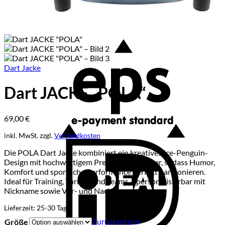
E
Dart Jacke
Dart JACKE „POLA“
69,00
€
inkl. MwSt.
zzgl.
Versandkosten
I
Die POLA Dart Jacke kombiniert ein kreatives Ice-Penguin-
Design mit hochwertigem Premium-Polyester, sodass Humor,
Komfort und sportliche Performance perfekt harmonieren.
Ideal für Training, Turnier und Teams – personalisierbar mit
Nickname sowie Vor- und Nachname.
Lieferzeit:
25-30 Tage
Zurücksetzen
Größe