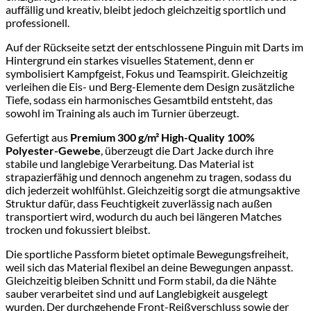
auffällig und kreativ, bleibt jedoch gleichzeitig sportlich und
professionell.
Auf der Rückseite setzt der entschlossene Pinguin mit Darts im
Hintergrund ein starkes visuelles Statement, denn er
symbolisiert Kampfgeist, Fokus und Teamspirit. Gleichzeitig
verleihen die Eis- und Berg-Elemente dem Design zusätzliche
Tiefe, sodass ein harmonisches Gesamtbild entsteht, das
sowohl im Training als auch im Turnier überzeugt.
Gefertigt aus
Premium 300 g/m² High-Quality 100%
Polyester-Gewebe
, überzeugt die Dart Jacke durch ihre
stabile und langlebige Verarbeitung. Das Material ist
strapazierfähig und dennoch angenehm zu tragen, sodass du
dich jederzeit wohlfühlst. Gleichzeitig sorgt die atmungsaktive
Struktur dafür, dass Feuchtigkeit zuverlässig nach außen
transportiert wird, wodurch du auch bei längeren Matches
trocken und fokussiert bleibst.
Die sportliche Passform bietet optimale Bewegungsfreiheit,
weil sich das Material flexibel an deine Bewegungen anpasst.
Gleichzeitig bleiben Schnitt und Form stabil, da die Nähte
sauber verarbeitet sind und auf Langlebigkeit ausgelegt
wurden. Der durchgehende Front-Reißverschluss sowie der