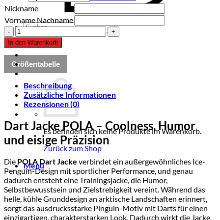
Nickname
Vorname Nachname
Suchen
Dart
nach:
JACKE
In den Warenkorb
"POLA"
Menge
Größentabelle
Beschreibung
Zusätzliche Informationen
Rezensionen (0)
Dart Jacke POLA – Coolness, Humor
Es befinden sich keine Produkte im Warenkorb.
und eisige Präzision
Zurück zum Shop
Die
POLA Dart Jacke
verbindet ein außergewöhnliches Ice-
Menü
Penguin-Design mit sportlicher Performance, und genau
dadurch entsteht eine Trainingsjacke, die Humor,
Selbstbewusstsein und Zielstrebigkeit vereint. Während das
helle, kühle Grunddesign an arktische Landschaften erinnert,
sorgt das ausdrucksstarke Pinguin-Motiv mit Darts für einen
einzigartigen, charakterstarken Look. Dadurch wirkt die Jacke