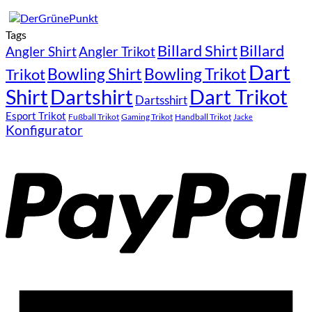
Tags
Billard Shirt
Billard
Angler Shirt
Angler Trikot
Dart
Bowling Shirt
Bowling Trikot
Trikot
Shirt
Dartshirt
Dart Trikot
Dartsshirt
Esport Trikot
Fußball Trikot
Gaming Trikot
Handball Trikot
Jacke
Konfigurator
P
A
E