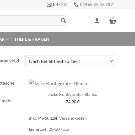
E-MAIL
02465 99 83 732
AR
HILFE & FRAGEN
Nach
 angezeigt
Beliebtheit
sortiert
Jacke Konfigurator Blanko
ttasche
74,90
€
inkl. MwSt.
zzgl.
Versandkosten
Lieferzeit:
25-30 Tage