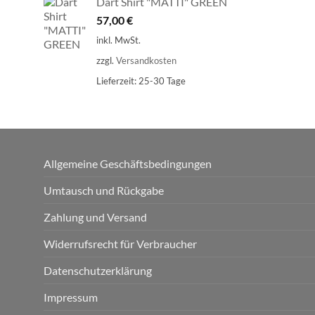
Dart Shirt "MATTI" GREEN
57,00
€
inkl. MwSt.
zzgl.
Versandkosten
Lieferzeit:
25-30 Tage
Allgemeine Geschäftsbedingungen
Umtausch und Rückgabe
Zahlung und Versand
Widerrufsrecht für Verbraucher
Datenschutzerklärung
Impressum