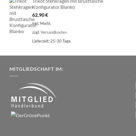
Trikot Stehkragen mit Brusttasche
Konfigurator Blanko
62,90
€
inkl. MwSt.
zzgl.
Versandkosten
Lieferzeit:
25-30 Tage
MITGLIEDSCHAFT IM: