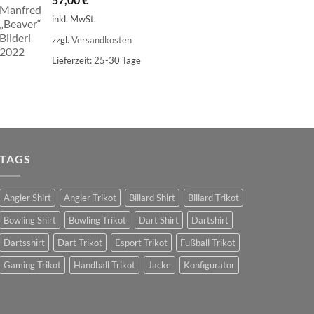
inkl. MwSt.
zzgl.
Versandkosten
Lieferzeit:
25-30 Tage
TAGS
Angler Shirt
Angler Trikot
Billard Shirt
Billard Trikot
Bowling Shirt
Bowling Trikot
Dart Shirt
Dartshirt
Dartsshirt
Dart Trikot
Esport Trikot
Fußball Trikot
Gaming Trikot
Handball Trikot
Jacke
Konfigurator